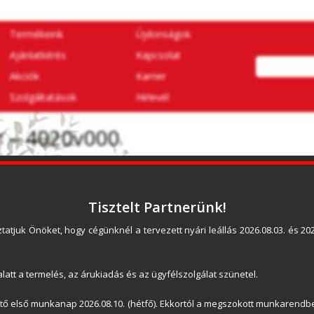
Termékeink
Újdonságok
Ajánlatkérés
Kapcsolat
Akciók
Karrier
Szolgáltatások
Hírlevél
r – 4020v000
Tisztelt Partnerünk!
TERMÉKLEÍRÁS:
tatjuk Önöket, hogy cégünknél a tervezett nyári leállás 2026.08.03. és 2026
A Classic 4 gombos, összetolható távirányító, 8
és feltörés biztos rádiórendszerrel, a jól ismert 
latt a termelés, az árukiadás és az ügyfélszolgálat szünetel.
4 parancsos távirányító remek jellemzőkkel:
ető első munkanap 2026.08.10. (hétfő). Ekkortól a megszokott munkarendbe
Modern, kompakt dizájn nemesacél kivitelbe