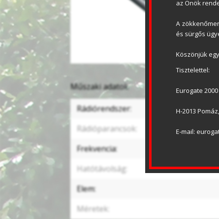
az Önök rende
A zökkenőment
és sürgős ügye
Köszönjük egy
Tisztelettel:
Műszaki adatok
Eurogate 2000 
Rádiórendszer:
H-2013 Pomáz, 
Rádióparancsok:
E-mail: eurog
Frekvencia:
Hatótávolság:
Elem:
Méretek: