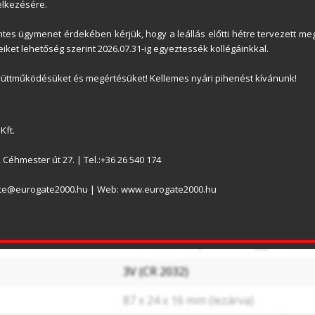
lkezésére.
Szétcsúsztatható távirányítóház a véletlen 
Praktikus tartókapoccsal a távirányító hátold
es ügymenet érdekében kérjük, hogy a leállás előtti hétre tervezett meg
rögzítési lehetőséggel
iket lehetőség szerint 2026.07.31-ig egyeztessék kollégáinkkal.
A Somloq ugrókódos rendszer megakadályozza 
üttműködésüket és megértésüket! Kellemes nyári pihenést kívánunk!
lehallgatását is
Kft.
Somloq ugrókód
Céhmester út 27. | Tel.:+36 26 540 174
4
ate@eurogate2000.hu | Web: www.eurogate2000.hu
FM 868,8 MHz
kb. 50 m (környezettől függően)
3V (CR 2032)
87 x 24 x 16 mm (lezárva)