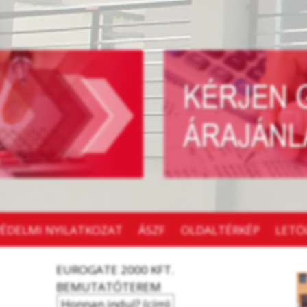
ÉDELMI NYILATKOZAT
ÁSZF
OLDALTÉRKÉP
LETÖ
EUROGATE 2000 KFT.
BEMUTATÓTEREM
Honnan indul? (cím)