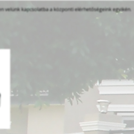
en velünk kapcsolatba a központi elérhetőségeink egyikén.