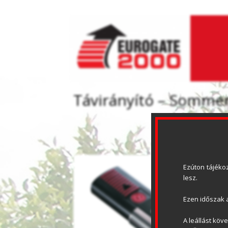
Távirányító – Somme
Ezúton tájékoz
lesz.
Ezen időszak a
A leállást köv