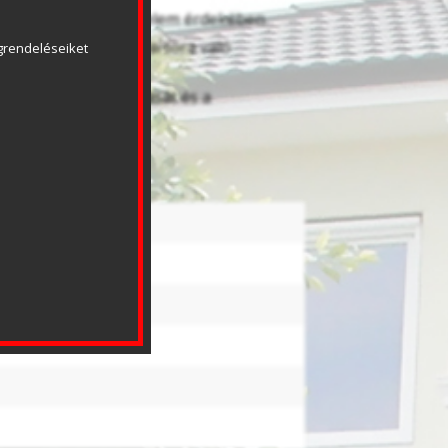
működtetés elleni védelem érdekében
alán, valamint kulcstartóra való
rendeléseiket 
a rádiójel kiolvasását és a