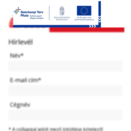
Hírlevél
 Név*
 E-mail cím*
 Cégnév
* A csillaggal jelölt mező kitöltése kötelező!