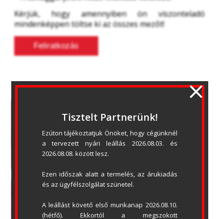
Kérjük, hogy amennyiben ön viszonteladó 
mindenképpen töltse ki az összes mezőt!
×
Tisztelt Partnerünk!
Ezúton tájékoztatjuk Önöket, hogy cégünknél 
a tervezett nyári leállás 2026.08.03. és 
2026.08.08. között lesz.
Ezen időszak alatt a termelés, az árukiadás 
és az ügyfélszolgálat szünetel.
A leállást követő első munkanap 2026.08.10. 
(hétfő). Ekkortól a megszokott 