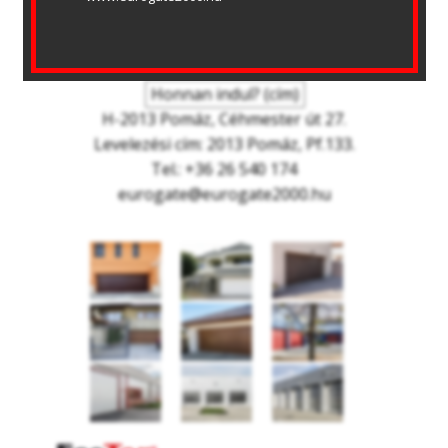
EUROGATE 2000 KFT.
BEMUTATÓTEREM
Honnan indul? (cím)
H-2013 Pomáz, Céhmester út 27.
Levelezési cím: 2013 Pomáz, Pf.133.
Tel.: +36 26 540 174
eurogate@eurogate2000.hu