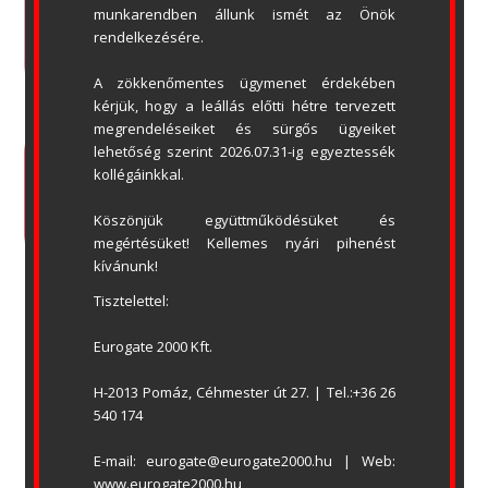
munkarendben állunk ismét az Önök 
rendelkezésére.
A zökkenőmentes ügymenet érdekében 
kérjük, hogy a leállás előtti hétre tervezett 
megrendeléseiket és sürgős ügyeiket 
lehetőség szerint 2026.07.31-ig egyeztessék 
ADATVÉDELMI NYILATKOZAT
ÁSZF
kollégáinkkal.
OLDALTÉRKÉP
LETÖLTÉSEK
Köszönjük együttműködésüket és 
megértésüket! Kellemes nyári pihenést 
kívánunk!
Tisztelettel:
Eurogate 2000 Kft.
H-2013 Pomáz, Céhmester út 27. | Tel.:+36 26 
540 174
E-mail: eurogate@eurogate2000.hu | Web: 
www.eurogate2000.hu