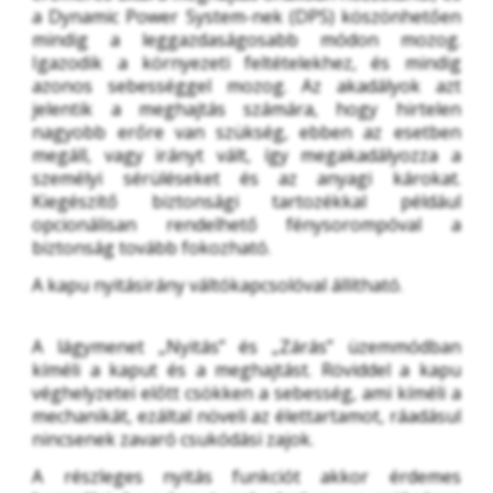
a Dynamic Power System-nek (DPS) köszönhetően 
mindig a leggazdaságosabb módon mozog. 
Igazodik a környezeti feltételekhez, és mindig 
azonos sebességgel mozog. Az akadályok azt 
jelentik a meghajtás számára, hogy hirtelen 
nagyobb erőre van szükség, ebben az esetben 
megáll, vagy irányt vált, így megakadályozza a 
személyi sérüléseket és az anyagi károkat. 
Kiegészítő biztonsági tartozékkal például 
opcionálisan rendelhető fénysorompóval a 
biztonság tovább fokozható.
A kapu nyitásirány váltókapcsolóval állítható.
A lágymenet „Nyitás” és „Zárás” üzemmódban 
kíméli a kaput és a meghajtást. Röviddel a kapu 
véghelyzetei előtt csökken a sebesség, ami kíméli a 
mechanikát, ezáltal növeli az élettartamot, ráadásul 
nincsenek zavaró csukódási zajok.
A részleges nyitás funkciót akkor érdemes 