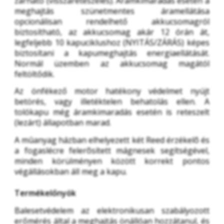
zárható (visszareteszelés). Áramkimaradás esetén a 
meghajtás szünetmentes áramellátása 
opcionálisan rendelhető akkucsomagról 
biztosítható, az akkucsomag akár 12 órán át, 
legfeljebb 10 kapuciklushoz (NYITÁS/ZÁRÁS) képes 
biztosítani a kapumeghajtás energiaellátását. 
Normál üzemben az akkucsomag magától 
feltöltődik.
Az önfékező motor hatékony védelmet nyújt 
betörés, vagy illetéktelen behatolás ellen. A 
tolókapu még áramkimaradás esetén is reteszelt 
(lezárt) állapotban marad.
A mûanyag házban elhelyezett két Reed érzékelõ és 
a fogaslécre felerõsített mágnesek segítségével, 
minden körülményen között korrekt pontos 
végállásokban áll meg a kapu.
Termékelőnyök
Balesetvédelem az elektronikusan szabályozott 
erőmérés által a meghajtás önállóan hozzátanul, és 