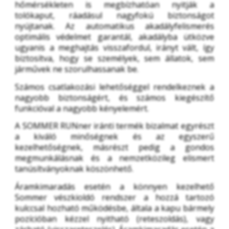
hőmérsékleten is megbízhatóan nyitják a 
tolókaput, ráadásul nagyfokú biztonságot 
nyújtanak. Az automatikus akadályfelismerés 
optimális védelmet garantál, akadályba ütközve 
ugyanis a meghajtás visszafordul, irányt vált, így 
biztosítva, hogy se személyek, sem állatok, sem 
járművek ne szorulhassanak be.
Számos csatlakozási lehetőséggel rendelkeznek a 
nagyobb biztonságért, és számos kiegészítő 
funkcióval a nagyobb kényelemért.
A SOMMER RUNner iránti termék bizalmat egyrészt 
a kiváló minőségnek és az egyszerű 
kezelhetőségnek, másrészt pedig a gondos 
megmunkálásnak és a nemzetközileg elismert 
tanúsítványoknak köszönhető.
Áramkimaradás esetén a könnyen kezelhető 
Sommer vészkioldó rendszer a hozzá tartozó 
kulccsal hozható működésbe, általa a kapu bármely 
pozícióban kézzel nyitható (reteszoldás), vagy 