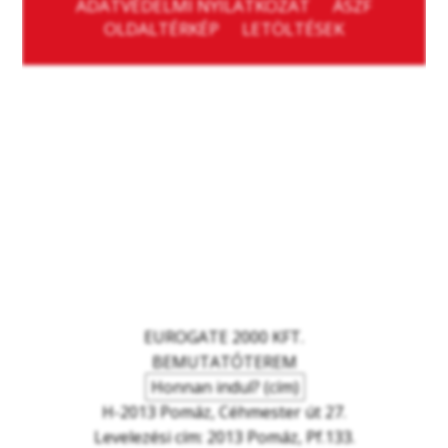
ADATVÉDELMI NYILATKOZAT
ÁSZF
OLDALTÉRKÉP
LETÖLTÉSEK
EUROGATE 2000 KFT.
BEMUTATÓTEREM
Honnan indul? (cím)
H-2013 Pomáz, Céhmester út 27.
Levelezési cím: 2013 Pomáz, Pf.133.