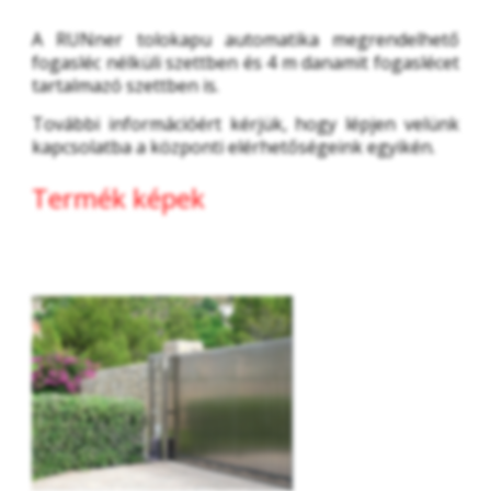
A RUNner tolokapu automatika megrendelhető 
fogasléc nélküli szettben és 4 m danamit fogaslécet 
tartalmazó szettben is. 
További információért kérjük, hogy lépjen velünk 
kapcsolatba a központi elérhetőségeink egyikén.
Termék képek