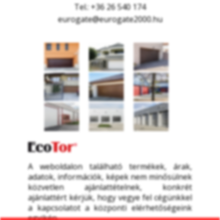
Tel.: +36 26 540 174
eurogate@eurogate2000.hu
A weboldalon található termékek, árak, 
adatok, információk, képek nem minősülnek 
közvetlen ajánlattételnek, konkrét 
ajánlattért kérjük, hogy vegye fel cégünkkel 
a kapcsolatot a központi elérhetőségeink 
egyikén.