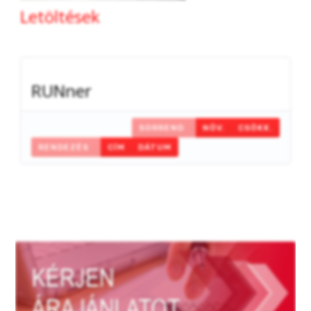
Letöltések
RUNner
SORREND
NÖV.
CSÖKK.
RENDEZÉS
CÍM
DÁTUM