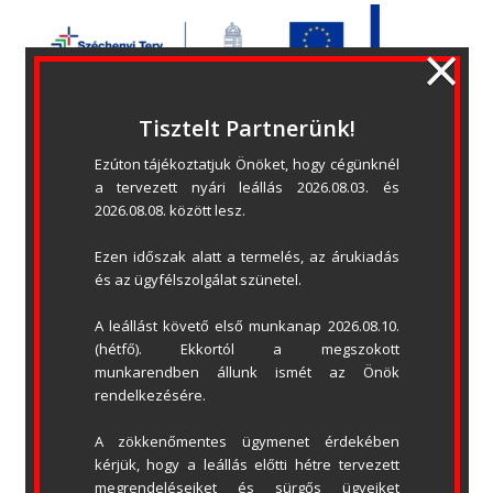
×
Tisztelt Partnerünk!
Tolókapu automatika – Sommer –
Ezúton tájékoztatjuk Önöket, hogy cégünknél 
RUNner
a tervezett nyári leállás 2026.08.03. és 
2026.08.08. között lesz.
Ezen időszak alatt a termelés, az árukiadás 
és az ügyfélszolgálat szünetel.
A leállást követő első munkanap 2026.08.10. 
(hétfő). Ekkortól a megszokott 
munkarendben állunk ismét az Önök 
rendelkezésére.
A zökkenőmentes ügymenet érdekében 
kérjük, hogy a leállás előtti hétre tervezett 
megrendeléseiket és sürgős ügyeiket 