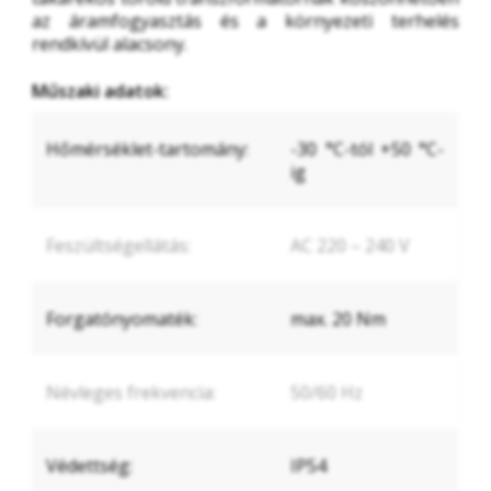
az áramfogyasztás és a környezeti terhelés 
rendkívül alacsony.
Műszaki adatok:
Hőmérséklet-tartomány:
-30 °C-tól +50 °C-
ig
Feszültségellátás:
AC 220 – 240 V
Forgatónyomaték:
max. 20 Nm
Névleges frekvencia:
50/60 Hz
Védettség:
IP54