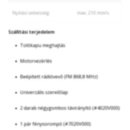
Nyitási sebesség:
max. 210 mm/s
Szállítási terjedelem
Tolókapu meghajtás
Motorvezérlés
Beépített rádióvevő (FM 868,8 MHz)
Univerzális szerelőlap
2 darab négygombos távirányító (#4020V000)
1 pár fénysorompó (#7020V000)