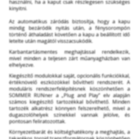
használni, ha a kaput csak részlegesen szükséges 
kinyitni.
Az automatikus záródás biztosítja, hogy a kapu 
mindig bezáródik nyitás után, a fénysorompón 
történő áthaladást követően a kapu a beállított idő 
letelte után magától visszacsukódik.
Karbantartásmentes meghajtással rendelkezik, 
mivel minden a teljesen zárt műanyagházban van 
elhelyezve.
Kiegészítő modulokkal saját, opcionális funkciókkal, 
értéknövelő eszközökkel bővítheti rendszerét. A 
moduláris rendszerfelépítésnek köszönhetően a 
SOMMER RUNner a „Plug and Play” elv alapján 
számos kiegészítő tartozékkal bővíthető. Minden 
tartozék alkatrész könnyen felszerelhető, mivel a 
dugaszolóhelyek színekkel vannak jelölve, és 
pontosan feliratozottak.
Környezetbarát és költséghatékony a meghajtás, a 
takarékos toroid transzformátornak köszönhetően 