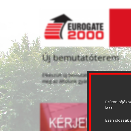
Új bemutatóterem
Elkészült új bemutatótermünk, ahol nyit
meg az általunk gyártott és forgalmazo
Ezúton tájékoz
lesz.
Ezen időszak a