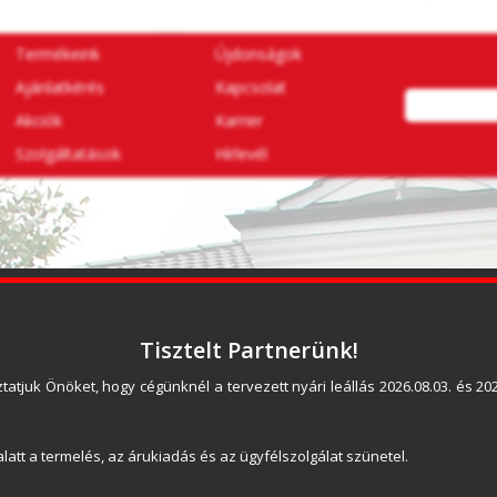
Termékeink
Újdonságok
Ajánlatkérés
Kapcsolat
Akciók
Karrier
Szolgáltatások
Hírlevél
vatartási időben személyesen és felkészült munkatársaink 
tt termékekkel. Szeretettel várjuk cégünk pomázi telephel
Tisztelt Partnerünk!
tatjuk Önöket, hogy cégünknél a tervezett nyári leállás 2026.08.03. és 2026
latt a termelés, az árukiadás és az ügyfélszolgálat szünetel.