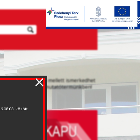
×
szakmai tanácsadása mellett ismerkedhet 
yén megvalósult új bemutatótermünkben!
.08.08. között 