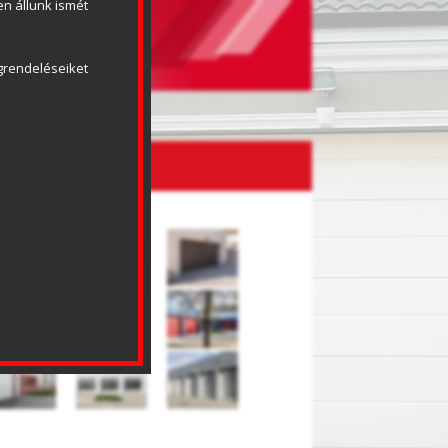
n állunk ismét 
rendeléseiket 
LTÉSEK