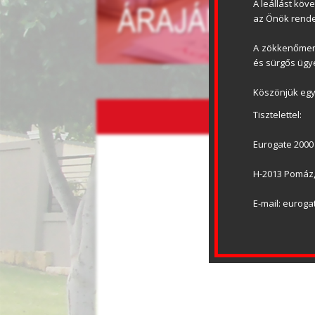
A leállást köv
az Önök rende
A zökkenőment
és sürgős ügye
Köszönjük egy
Tisztelettel:
ADATV
Eurogate 2000 
H-2013 Pomáz, 
E-mail: eurog