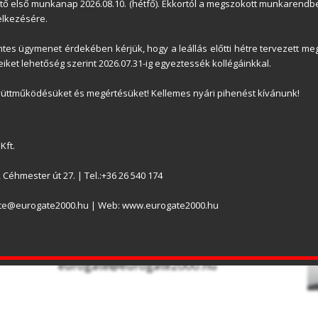
ető első munkanap 2026.08.10. (hétfő). Ekkortól a megszokott munkarendbe
lkezésére.
es ügymenet érdekében kérjük, hogy a leállás előtti hétre tervezett meg
iket lehetőség szerint 2026.07.31-ig egyeztessék kollégáinkkal.
üttműködésüket és megértésüket! Kellemes nyári pihenést kívánunk!
ÉDELMI NYILATKOZAT
ÁSZF
OLDALTÉRKÉP
LETÖ
Kft.
EUROGATE 2000 KFT.
BEMUTATÓTEREM
Céhmester út 27. | Tel.:+36 26 540 174
Honnan indul? (cím)
ate@eurogate2000.hu | Web: www.eurogate2000.hu
H-2013 Pomáz, Céhmester út 27.
Levelezési cím: 2013 Pomáz, Pf.133.
Tel.: +36 26 540 174
eurogate@eurogate2000.hu